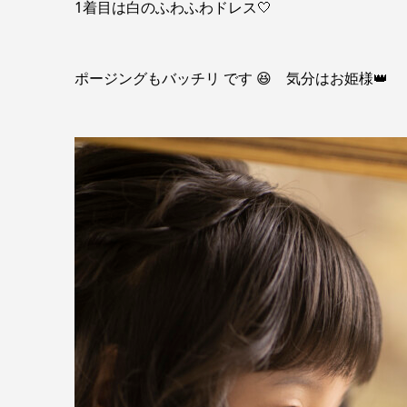
1着目は白のふわふわドレス🤍
ポージングもバッチリ です 😆 気分はお姫様👑