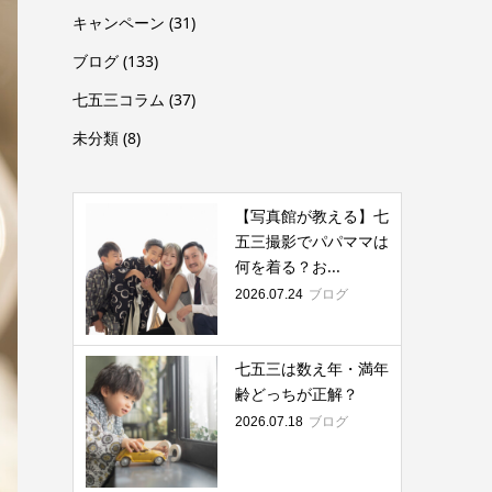
キャンペーン
(31)
ブログ
(133)
七五三コラム
(37)
未分類
(8)
【写真館が教える】七
五三撮影でパパママは
何を着る？お...
ブログ
2026.07.24
七五三は数え年・満年
齢どっちが正解？
ブログ
2026.07.18