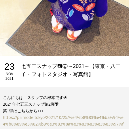
23
七五三スナップ📷②～2021～【東京・八王
子・フォトスタジオ・写真館】
NOV
2021
こんにちは！スタッフの根本です🌟
2021年七五三スナップ第2弾👘
第1弾はこちらから↓↓↓
https://primode.tokyo/2021/10/25/%e4%b8%83%e4%ba%94%e
4%b8%89%e3%82%b9%e3%83%8a%e3%83%83%e3%83%97%f