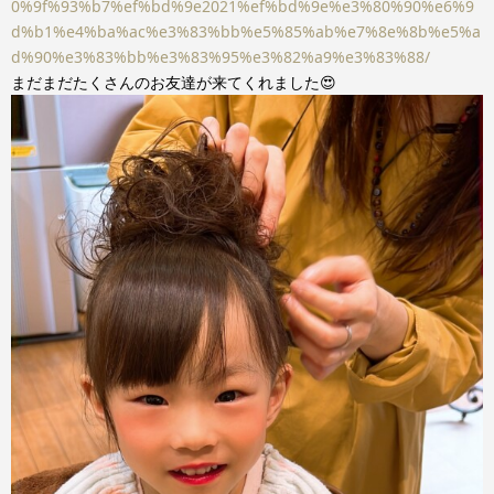
0%9f%93%b7%ef%bd%9e2021%ef%bd%9e%e3%80%90%e6%9
d%b1%e4%ba%ac%e3%83%bb%e5%85%ab%e7%8e%8b%e5%a
d%90%e3%83%bb%e3%83%95%e3%82%a9%e3%83%88/
まだまだたくさんのお友達が来てくれました😍