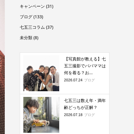
キャンペーン
(31)
ブログ
(133)
七五三コラム
(37)
未分類
(8)
【写真館が教える】七
五三撮影でパパママは
何を着る？お...
ブログ
2026.07.24
七五三は数え年・満年
齢どっちが正解？
ブログ
2026.07.18