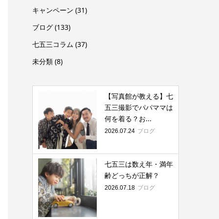
キャンペーン
(31)
ブログ
(133)
七五三コラム
(37)
未分類
(8)
【写真館が教える】七
五三撮影でパパママは
何を着る？お...
ブログ
2026.07.24
七五三は数え年・満年
齢どっちが正解？
ブログ
2026.07.18