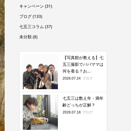
キャンペーン
(31)
ブログ
(133)
七五三コラム
(37)
未分類
(8)
【写真館が教える】七
五三撮影でパパママは
何を着る？お...
ブログ
2026.07.24
七五三は数え年・満年
齢どっちが正解？
ブログ
2026.07.18