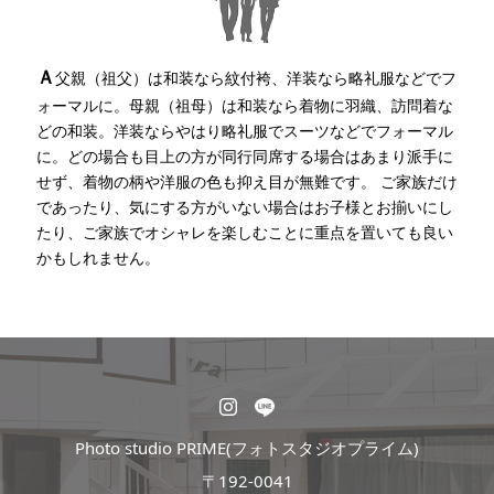
Ａ
父親（祖父）は和装なら紋付袴、洋装なら略礼服などでフ
ォーマルに。母親（祖母）は和装なら着物に羽織、訪問着な
どの和装。洋装ならやはり略礼服でスーツなどでフォーマル
に。どの場合も目上の方が同行同席する場合はあまり派手に
せず、着物の柄や洋服の色も抑え目が無難です。 ご家族だけ
であったり、気にする方がいない場合はお子様とお揃いにし
たり、ご家族でオシャレを楽しむことに重点を置いても良い
かもしれません。
Photo studio PRIME(フォトスタジオプライム)
〒192-0041